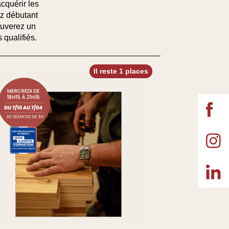
cquérir les
ez
débutant
ouverez un
 qualifiés.
Il reste 1 places