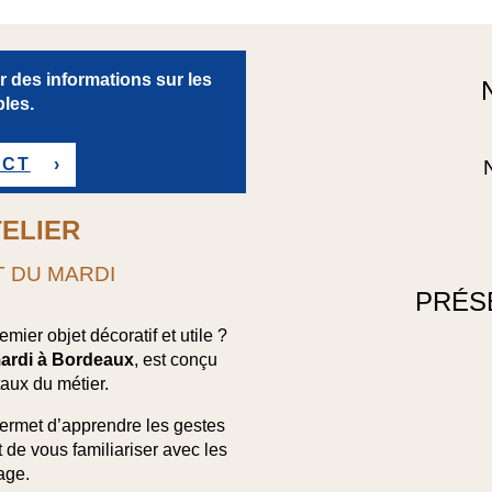
 des informations sur les
les.
ACT
TELIER
T DU MARDI
PRÉS
mier objet décoratif et utile ?
ardi à Bordeaux
, est conçu
aux du métier.
permet d’apprendre les
gestes
et de vous familiariser avec les
age
.