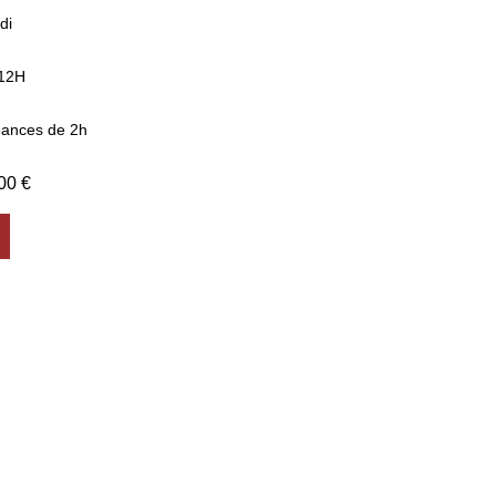
di
12H
éances de 2h
,00
€