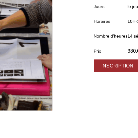
Jours
le jeu
Horaires
10H-
Nombre d'heures
14 s
380
Prix
quantité
INSCRIPTION
de
Calligraphie
japonaise
-
matin