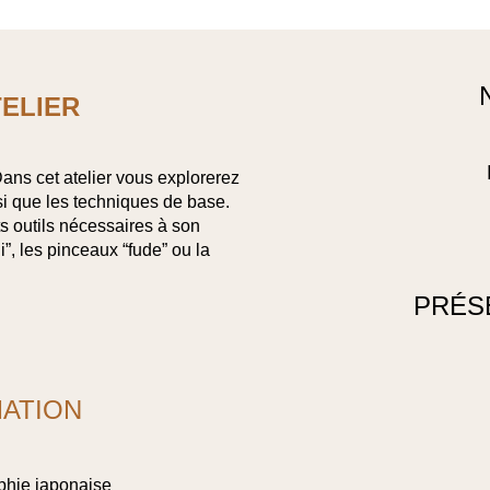
TELIER
 Dans cet atelier vous explorerez
nsi que les techniques de base.
ts outils nécessaires à son
”, les pinceaux “fude” ou la
PRÉS
MATION
raphie japonaise